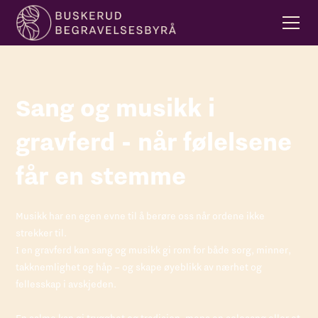
Sang og musikk i
gravferd - når følelsene
får en stemme
Musikk har en egen evne til å berøre oss når ordene ikke
strekker til.
I en gravferd kan sang og musikk gi rom for både sorg, minner,
takknemlighet og håp – og skape øyeblikk av nærhet og
fellesskap i avskjeden.