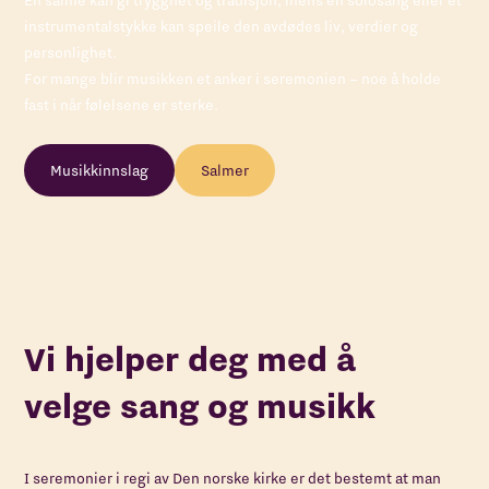
En salme kan gi trygghet og tradisjon, mens en solosang eller et
instrumentalstykke kan speile den avdødes liv, verdier og
personlighet.
For mange blir musikken et anker i seremonien – noe å holde
fast i når følelsene er sterke.
Musikkinnslag
Salmer
Vi hjelper deg med å
velge sang og musikk
I seremonier i regi av Den norske kirke er det bestemt at man